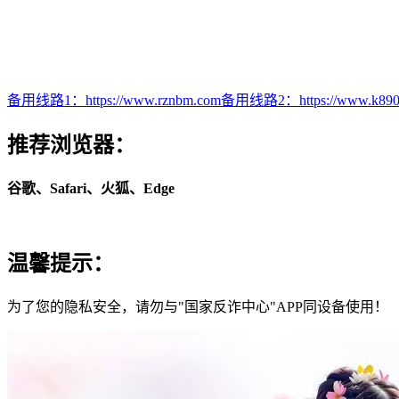
备用线路
1
：
https://www.rznbm.com
备用线路
2
：
https://www.k89
推荐浏览器：
谷歌、Safari、火狐、Edge
温馨提示：
为了您的隐私安全，请勿与"国家反诈中心"APP同设备使用！