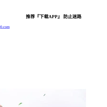
推荐『下载APP』 防止迷路
00.com