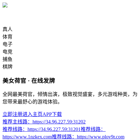
真人
体育
电子
电竞
捕鱼
棋牌
美女荷官 · 在线发牌
全网最美荷官，倾情出演，极致视觉盛宴，多元游戏种类，为
您带来最舒心的游戏体验。
立即注册
进入主页
APP下载
推荐主线路：
https://34.96.227.59:31202
推荐线路：
https://34.96.227.59:31201
推荐线路：
https://www.1nzkex.com
推荐线路：
https://www.plov9r.com