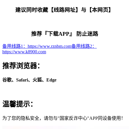
建议同时收藏【线路网址】与【本网页】
推荐『下载APP』 防止迷路
备用线路
1
：
https://www.rznbm.com
备用线路
2
：
https://www.k8900.com
推荐浏览器：
谷歌、Safari、火狐、Edge
温馨提示：
为了您的隐私安全，请勿与"国家反诈中心"APP同设备使用！