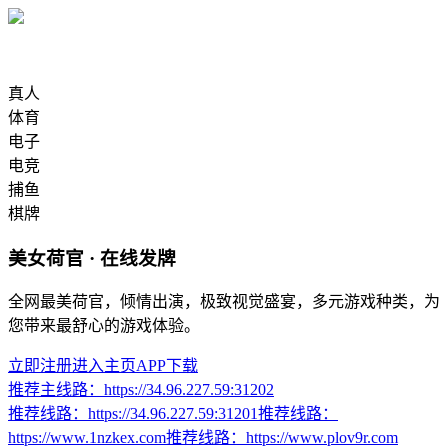
真人
体育
电子
电竞
捕鱼
棋牌
美女荷官 · 在线发牌
全网最美荷官，倾情出演，极致视觉盛宴，多元游戏种类，为
您带来最舒心的游戏体验。
立即注册
进入主页
APP下载
推荐主线路：
https://34.96.227.59:31202
推荐线路：
https://34.96.227.59:31201
推荐线路：
https://www.1nzkex.com
推荐线路：
https://www.plov9r.com