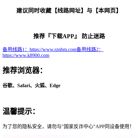
建议同时收藏【线路网址】与【本网页】
推荐『下载APP』 防止迷路
备用线路
1
：
https://www.rznbm.com
备用线路
2
：
https://www.k8900.com
推荐浏览器：
谷歌、Safari、火狐、Edge
温馨提示：
为了您的隐私安全，请勿与"国家反诈中心"APP同设备使用！